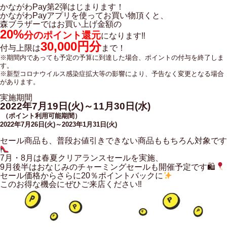
かながわPay第2弾はじまります！
かながわPayアプリを使ってお買い物頂くと、
森ブラザーではお買い上げ金額の
20%
分のポイント還元
になります‼
30,000円分
付与上限は
まで！
※期間内であっても予定の予算に到達した場合、ポイントの付与を終了しま
す。
※新型コロナウイルス感染症拡大等の影響により、予告なく変更となる場合
があります。
実施期間
2022年7月19日(火)～11月30日(水)
（ポイント利用可能期間）
2022年7月26日(火)～2023年1月31日(火)
セール商品も、普段お値引きできない商品ももちろん対象です
7月・8月は春夏クリアランスセールを実施、
9月後半はおなじみのチャーミングセールも開催予定です🛍
セール価格からさらに20％ポイントバックに
このお得な機会にぜひご来店ください‼