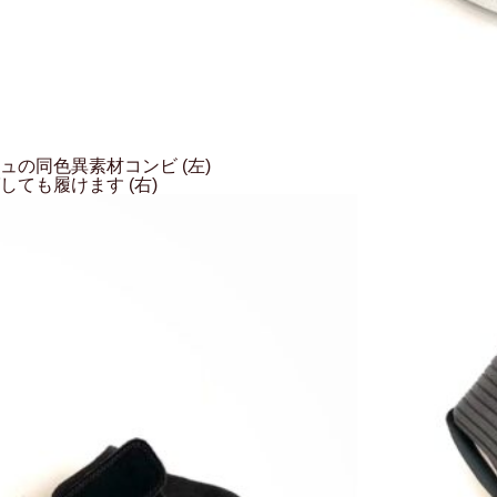
の同色異素材コンビ (左)
ばしても履けます
(右)