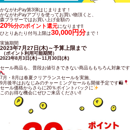
かながわPay第3弾はじまります！
かながわPayアプリを使ってお買い物頂くと、
森ブラザーではお買い上げ金額の
20%
分のポイント還元
になります‼
30,000円分
ひとりあたり付与上限は
まで！
実施期間
2023年7月27日(木)～予算上限まで
（ポイント利用可能期間）
2023年8月3日(木)～11月30日(木)
セール商品も、普段お値引きできない商品ももちろん対象です
7月・8月は春夏クリアランスセールを実施、
9月後半はおなじみのチャーミングセールも開催予定です🛍
セール価格からさらに20％ポイントバックに
このお得な機会にぜひご来店ください‼