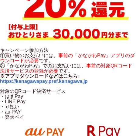
キャンペーン参加方法
①買い物のお支払いには、
事前の「かながわPay」アプリのダ
ウンロードが必要
です。
②「かながわPay」でのお支払いには、
事前の対象QRコード
決済サービスの登録が必要
です。
※アプリダウンロードなどはこちら↓
https://kanagawapay.pref.kanagawa.jp
対象のQRコード決済サービス
・はまPay
・LINE Pay
・ｄ払い
・au PAY
・楽天ペイ